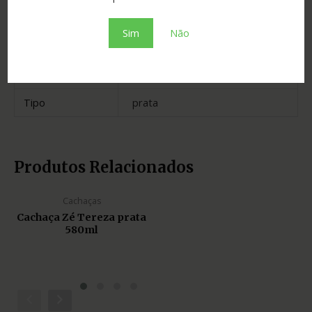
Cidade
Itumbiara
Sim
Não
Madeira
neutra
Estado
Goiás
Tipo
prata
Produtos Relacionados
Cachaças
Cachaça Zé Tereza prata
580ml