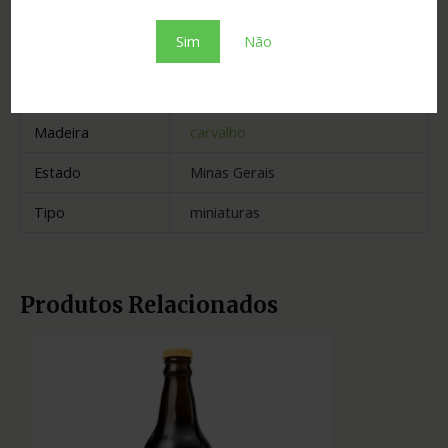
Sim
Não
Graduação
40.00
Cidade
Taquaraçu de Minas
Madeira
carvalho
Estado
Minas Gerais
Tipo
miniaturas
Produtos Relacionados