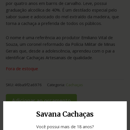
por quatro anos em barris de carvalho. Leve, possui
graduação alcoólica de 40%. É um destilado especial pelo
sabor suave e adocicado do mel extraído da madeira, que
torna a cachaça a preferida de todos os públicos.
O nome é uma referência ao produtor Emiliano Vital de
Souza, um coronel reformado da Polícia Militar de Minas
Gerais que, desde a adolescência, aprendeu com o pai a
identificar Cachaças Artesanais de qualidade.
Fora de estoque
SKU:
46ba9f2a6976
Categoria:
Cachaças
Adicionar ao orçamento
Savana Cachaças
Você possui mais de 18 anos?
Informação adicional