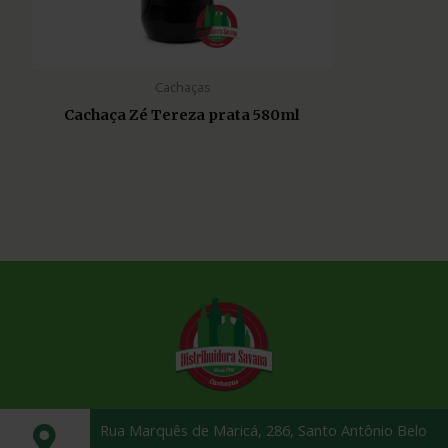
Cachaças
Cachaça Zé Tereza prata 580ml
Rua Marquês de Maricá, 286, Santo Antônio Belo