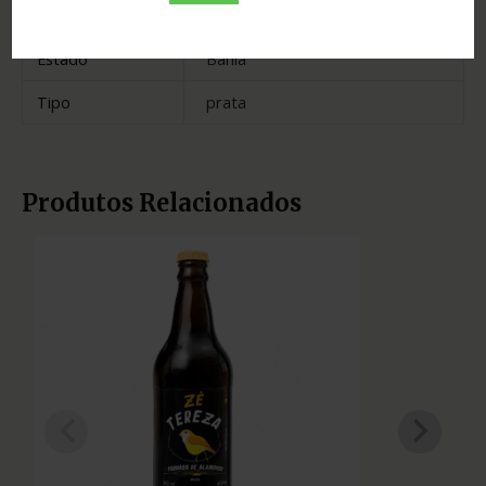
Madeira
neutra
Estado
Bahia
Tipo
prata
Produtos Relacionados