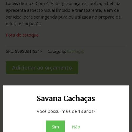
tonéis de inox. Com 44% de graduação alcoólica, a bebida
apresenta aspecto visual límpido e transparente, além de
ser ideal para ser ingerida pura ou utilizada no preparo de
drinks e coquetéis.
Fora de estoque
SKU:
8e98d81f8217
Categoria:
Cachaças
Adicionar ao orçamento
Informação adicional
Savana Cachaças
Você possui mais de 18 anos?
Graduação
44.00
Cidade
Jussiape
Sim
Não