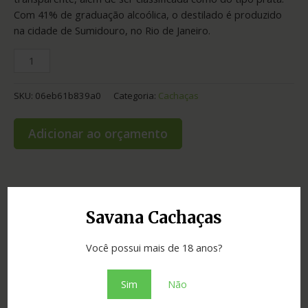
Com 41% de graduação alcoólica, o destilado é produzido
na cidade de Sumidouro, no Rio de Janeiro.
SKU:
06eb61b839a0
Categoria:
Cachaças
Adicionar ao orçamento
Informação adicional
Savana Cachaças
Graduação
41.00
Você possui mais de 18 anos?
Cidade
Sumidouro
Sim
Não
Madeira
neutra