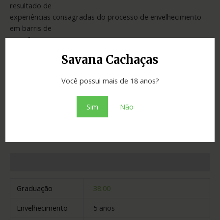
resultado de
experiências consagradas do processo de envelhecimento
em barris de
carvalho.
Savana Cachaças
Você possui mais de 18 anos?
SKU:
3fe94a002317
Categoria:
Cachaças
Sim
Não
Adicionar ao orçamento
Informação adicional
Graduação
38.00
Envelhecimento
5 anos