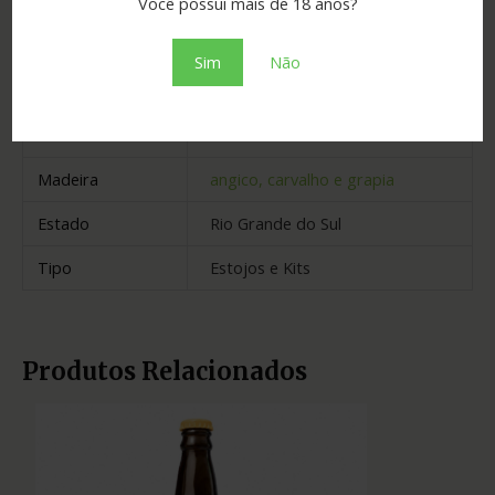
Você possui mais de 18 anos?
Graduação
39.00
Sim
Não
Envelhecimento
5 anos
Cidade
Santa Tereza
Madeira
angico, carvalho e grapia
Estado
Rio Grande do Sul
Tipo
Estojos e Kits
Produtos Relacionados