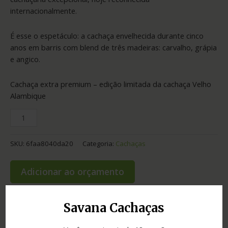
internacionalmente.
É esse o espetáculo: a cachaça envelhecida durante cinco
anos em barris com blend de três madeiras: carvalho, grápia
e angico.
Cachaça extra premium – edição limitada da cachaça Velho
Alambique
SKU:
6faa8040da20
Categoria:
Cachaças
Adicionar ao orçamento
Savana Cachaças
Informação adicional