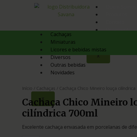
Quem Somos
Produtos
Contato
Orçamento
Cachaças
Miniaturas
Licores e bebidas mistas
X
Diversos
Outras bebidas
Novidades
Início
/
Cachaças
/ Cachaça Chico Mineiro louça cilíndrica
X
Cachaça Chico Mineiro l
cilíndrica 700ml
Excelente cachaça envasada em porcelanas de dife