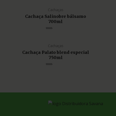
0
de
5
Cachaças
Cachaça Salinobre bálsamo
700ml
Avaliação
0
de
5
Cachaças
Cachaça Palato blend especial
750ml
Avaliação
0
de
5