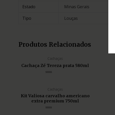
Estado
Minas Gerais
Tipo
Louças
Produtos Relacionados
Cachaças
Cachaça Zé Tereza prata 580ml
Avaliação
0
de
5
Cachaças
Kit Valiosa carvalho americano
extra premium 750ml
Avaliação