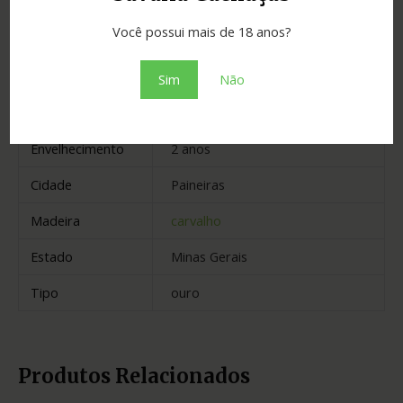
Você possui mais de 18 anos?
Informação adicional
Sim
Não
Graduação
40.00
Envelhecimento
2 anos
Cidade
Paineiras
Madeira
carvalho
Estado
Minas Gerais
Tipo
ouro
Produtos Relacionados