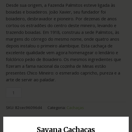
Desde sua origem, a Fazenda Palmitos esteve ligada às
boiadas e boiadeiros. João Xavier, seu fundador foi
boiadeiro, desbravador e pioneiro. Por dezenas de anos
cortou os estradões do centro deste mineiro, levando e
trazendo boiadas. Em 1918, construiu a sede Palmitos, às
margens do córrego do mesmo nome, onde quatro anos
depois instalou o primeiro alambique. Esta cachaça de
excelente qualidade vem agora homenagear o lendário e
folclórico peão de Boiadeiro. Os mesmos ingredientes que
fizeram a fama nacional da cozinha de Minas estão
presentes Chico Mineiro: o esmerado capricho, pureza e a
arte de servir ao paladar.
SKU:
82cec96096d4
Categoria:
Cachaças
Adicionar ao orçamento
Savana Cachaças