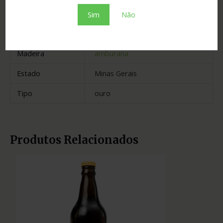
Graduação
41.00
Sim
Não
Cidade
Paineiras
Madeira
amburana
Estado
Minas Gerais
Tipo
ouro
Produtos Relacionados