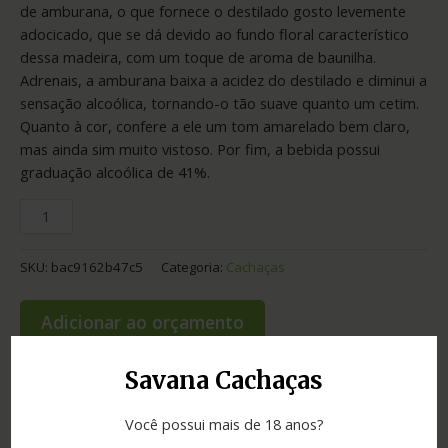
de amburana, o que fornece o destilado gosto levemente
adocicado, que se dá devido ao fundo floral característico
dessa madeira, com um toque de aroma de baunilha.
Adrenais, a amburana baixa a acidez do destilado e diminui a
sensação alcoólica, tornando-o tão suave quanto um cetim.
Quanto à cor, confere a ele um tom amarelado bem claro,
mas ainda sim muito vistoso. Por fim, a bebida possui
graduação alcoólica de 41%.
SKU:
bac9162b47c5
Categoria:
Cachaças
Adicionar ao orçamento
Savana Cachaças
Informação adicional
Você possui mais de 18 anos?