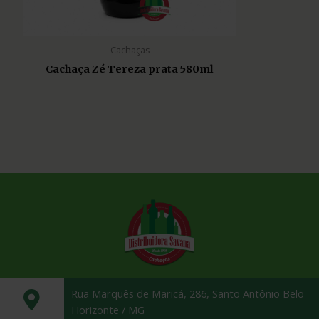
Cachaças
Cachaça Zé Tereza prata 580ml
Rua Marquês de Maricá, 286, Santo Antônio Belo
Horizonte / MG