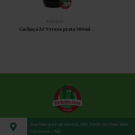
Cachaças
Cachaça Zé Tereza prata 580ml
Rua Marquês de Maricá, 286, Santo Antônio Belo
Horizonte / MG