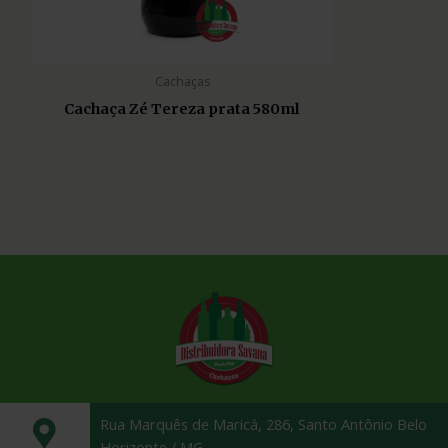
Cachaças
Cachaça Zé Tereza prata 580ml
Rua Marquês de Maricá, 286, Santo Antônio Belo
Horizonte / MG