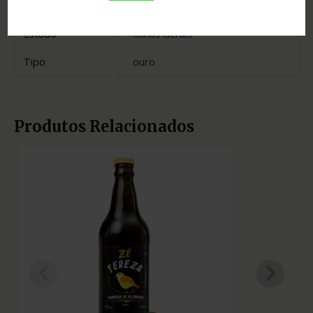
Madeira
carvalho
Estado
Minas Gerais
Tipo
ouro
Produtos Relacionados