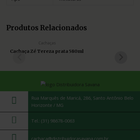
Produtos Relacionados
Cachaças
Cachaça Zé Tereza prata 580ml
Rua Marquês de Maricá, 286, Santo Antônio Belo
Horizonte / MG
Tel.: (31) 98678-0063
cachaca@distribuidorasavana.com.br