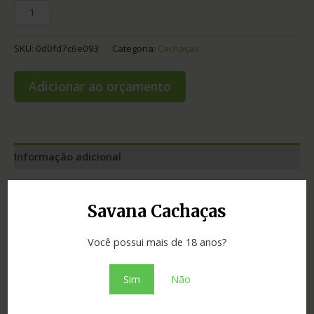
SKU:
0d0fd7c6e093
Categoria:
Cachaças
Adicionar ao orçamento
Informação adicional
Graduação
38.00
Savana Cachaças
Envelhecimento
2 anos
Você possui mais de 18 anos?
Cidade
Carmo do Rio Claro
Madeira
carvalho
Sim
Não
Estado
Minas Gerais