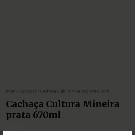
Início
/
Cachaças
/ Cachaça Cultura Mineira prata 670ml
Cachaça Cultura Mineira
prata 670ml