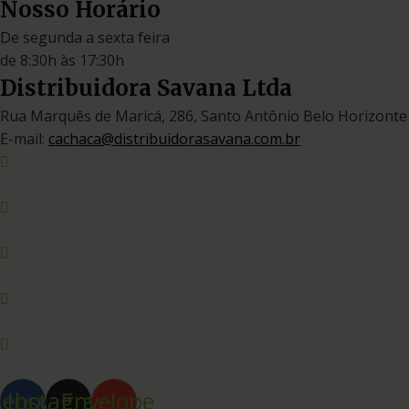
Nosso Horário
De segunda a sexta feira
de 8:30h às 17:30h
Distribuidora Savana Ltda
Rua Marquês de Maricá, 286, Santo Antônio Belo Horizonte
E-mail:
cachaca@distribuidorasavana.com.br
Rua Marquês de Maricá, 286, Santo Antônio Belo Horizonte
Tel.: (31) 98678-0063
cachaca@distribuidorasavana.com.br
Seg a Sex de 8:30hrs ás 17:30hrs
Tel.: (31) 3297-3177
cebook
Instagram
Envelope