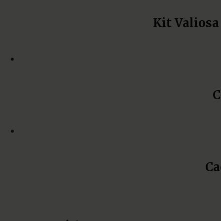
Kit Valios
C
Ca