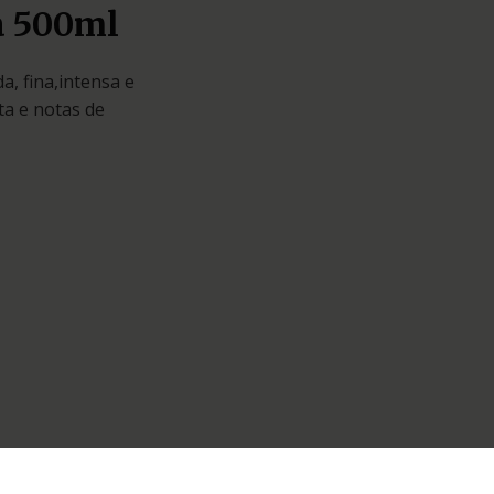
a 500ml
, fina,intensa e
ta e notas de