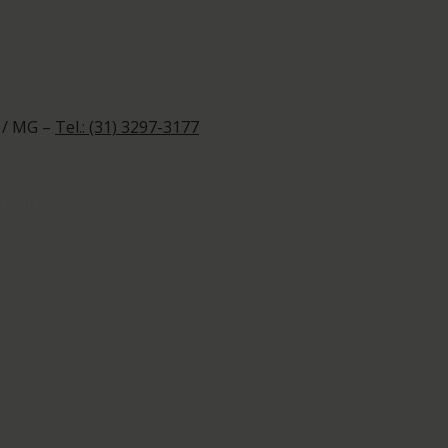
 / MG –
Tel.: (31) 3297-3177
 / MG