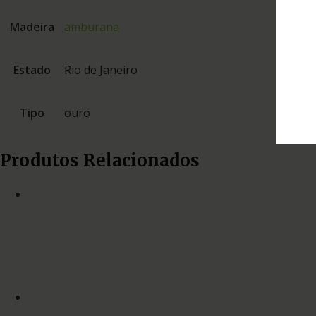
Madeira
amburana
Estado
Rio de Janeiro
Tipo
ouro
Produtos Relacionados