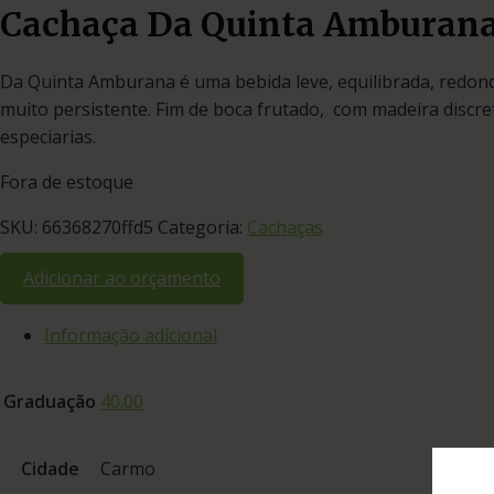
Cachaça Da Quinta Amburan
Da Quinta Amburana é uma bebida leve, equilibrada, redonda
muito persistente. Fim de boca frutado, com madeira discre
especiarias.
Fora de estoque
SKU:
66368270ffd5
Categoria:
Cachaças
Adicionar ao orçamento
Informação adicional
Graduação
40.00
Cidade
Carmo