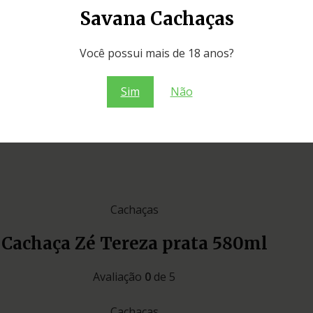
Savana Cachaças
Você possui mais de 18 anos?
Sim
Não
Cachaças
Cachaça Zé Tereza prata 580ml
Avaliação
0
de 5
Cachaças