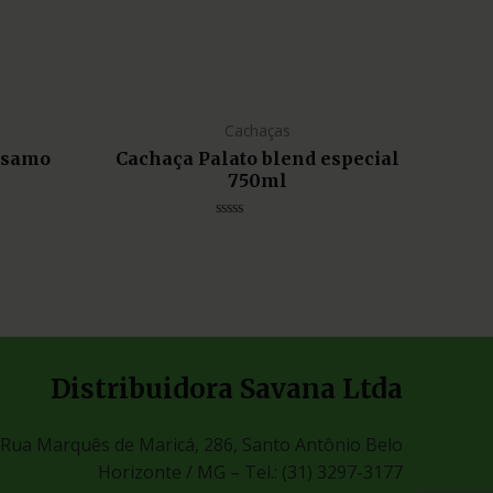
Cachaças
lsamo
Cachaça Palato blend especial
750ml
Avaliação
0
de
5
Distribuidora Savana Ltda
Rua Marquês de Maricá, 286, Santo Antônio Belo
Horizonte / MG –
Tel.: (31) 3297-3177