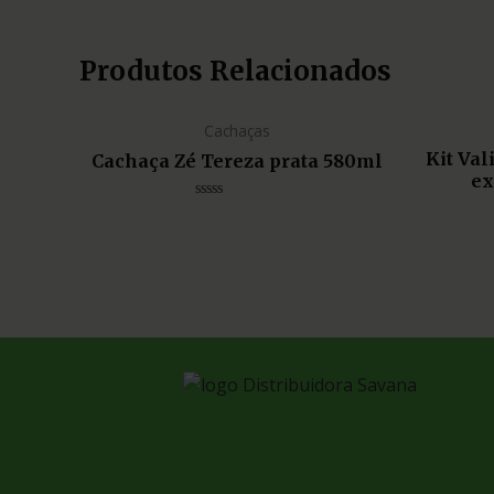
Produtos Relacionados
Cachaças
Kit Va
Cachaça Zé Tereza prata 580ml
ex
Avaliação
0
de
5