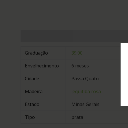
Informação adicional
Graduação
39.00
Envelhecimento
6 meses
Cidade
Passa Quatro
Madeira
jequitibá rosa
Estado
Minas Gerais
Tipo
prata