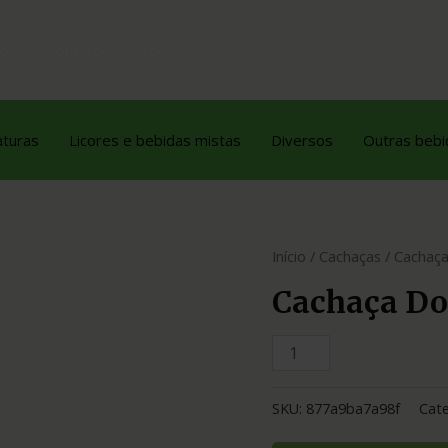
tos
Contato
Orçamento
aturas
Licores e bebidas mistas
Diversos
Outras bebi
Início
/
Cachaças
/ Cachaça
Cachaça Do
SKU:
877a9ba7a98f
Cate