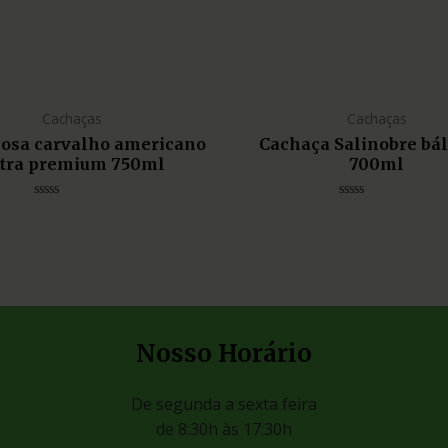
Cachaças
Cachaças
liosa carvalho americano
Cachaça Salinobre bá
tra premium 750ml
700ml
Avaliação
Avaliação
0
0
de
de
5
5
Nosso Horário
De segunda a sexta feira
de 8:30h às 17:30h