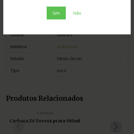
Graduação
40.00
Sim
Não
Envelhecimento
3 anos
Cidade
Guarani
Madeira
amburana
Estado
Minas Gerais
Tipo
ouro
Produtos Relacionados
Cachaças
Cachaça Zé Tereza prata 580ml