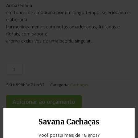
Armazenada
em tonéis de amburana por um longo tempo, selecionada e
elaborada
harmoniozamente, com notas amadeiradas, frutadas e
florais, com sabor e
aroma exclusivos de uma bebida singular.
SKU:
598b3e71ec37
Categoria:
Cachaças
Adicionar ao orçamento
Savana Cachaças
Informação adicional
Você possui mais de 18 anos?