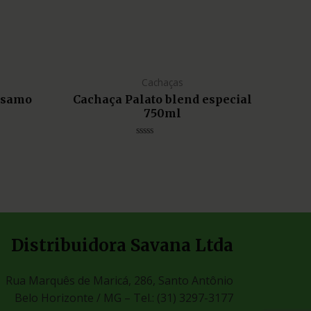
Cachaças
lsamo
Cachaça Palato blend especial
750ml
Avaliação
0
de
5
Distribuidora Savana Ltda
Rua Marquês de Maricá, 286, Santo Antônio
Belo Horizonte / MG –
Tel.: (31) 3297-3177