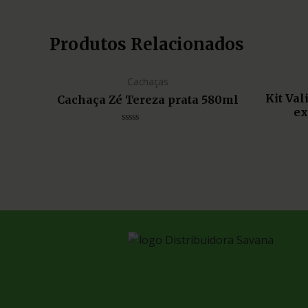
Produtos Relacionados
Cachaças
Kit Va
Cachaça Zé Tereza prata 580ml
ex
Avaliação
0
de
5