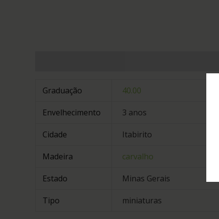
Informação adicional
Graduação
40.00
Envelhecimento
3 anos
Cidade
Itabirito
Madeira
carvalho
Estado
Minas Gerais
Tipo
miniaturas