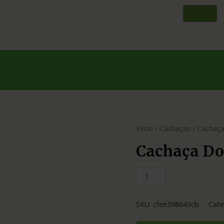
Início
/
Cachaças
/ Cachaç
Cachaça Do
SKU:
cfee398643cb
Cate