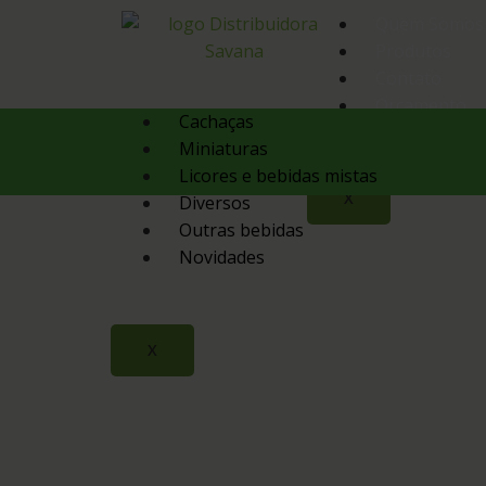
Quem Somos
Produtos
Contato
Orçamento
Cachaças
Miniaturas
Licores e bebidas mistas
X
Diversos
Outras bebidas
Novidades
X