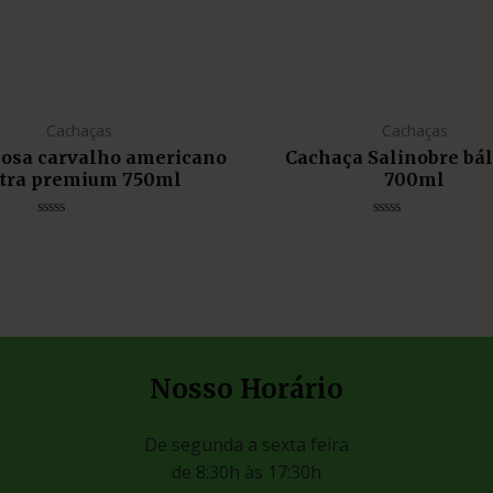
Cachaças
Cachaças
liosa carvalho americano
Cachaça Salinobre bá
tra premium 750ml
700ml
Avaliação
Avaliação
0
0
de
de
5
5
Nosso Horário
De segunda a sexta feira
de 8:30h às 17:30h