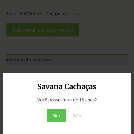
SKU:
d18f655c3fce
Categoria:
Cachaças
Adicionar ao orçamento
Informação adicional
Graduação
40.00
Savana Cachaças
Envelhecimento
3 anos
Cidade
Itabirito
Você possui mais de 18 anos?
Madeira
carvalho
Sim
Não
Estado
Minas Gerais