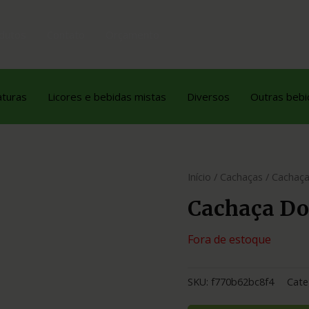
dutos
Contato
Orçamento
aturas
Licores e bebidas mistas
Diversos
Outras bebi
Início
/
Cachaças
/ Cachaç
Cachaça Do
Fora de estoque
SKU:
f770b62bc8f4
Cate