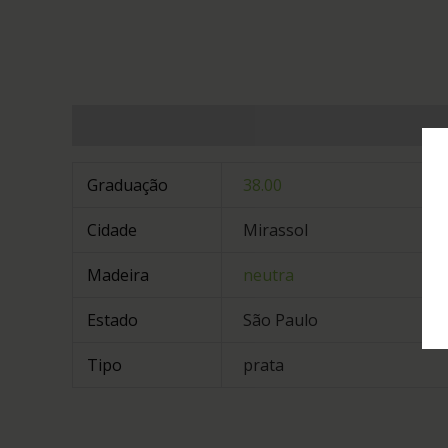
Informação adicional
Graduação
38.00
Cidade
Mirassol
Madeira
neutra
Estado
São Paulo
Tipo
prata