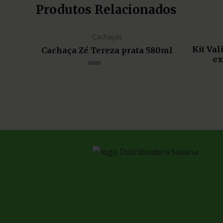
Produtos Relacionados
Cachaças
Kit Va
Cachaça Zé Tereza prata 580ml
ex
Avaliação
0
de
5