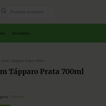
das
Novidades
a Dom Tápparo Prata 700ml
m Tápparo Prata 700ml
goria:
Cachaças