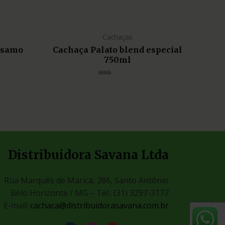
Cachaças
lsamo
Cachaça Palato blend especial
750ml
Avaliação
0
de
5
Distribuidora Savana Ltda
Rua Marquês de Maricá, 286, Santo Antônio
Belo Horizonte / MG –
Tel.: (31) 3297-3177
E-mail:
cachaca@distribuidorasavana.com.br