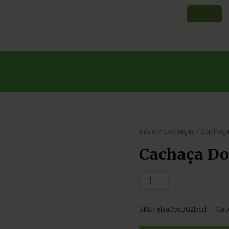
Início
/
Cachaças
/ Cachaça
Cachaça Do
SKU:
eba0dc302bcd
Cat