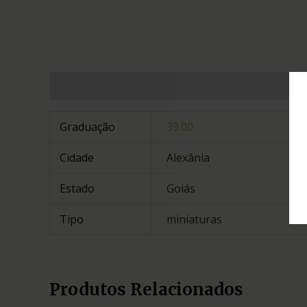
Informação adicional
Graduação
39.00
Cidade
Alexânia
Estado
Goiás
Tipo
miniaturas
Produtos Relacionados