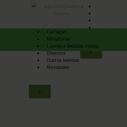
Quem Somos
Produtos
Contato
Orçamento
Cachaças
Miniaturas
Licores e bebidas mistas
X
Diversos
Outras bebidas
Novidades
X