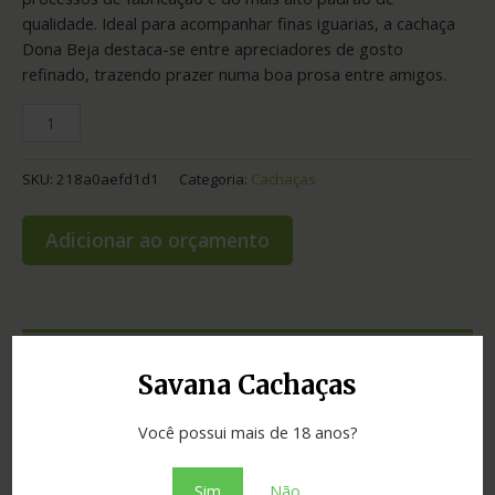
qualidade. Ideal para acompanhar finas iguarias, a cachaça
Dona Beja destaca-se entre apreciadores de gosto
refinado, trazendo prazer numa boa prosa entre amigos.
SKU:
218a0aefd1d1
Categoria:
Cachaças
Adicionar ao orçamento
Informação adicional
Savana Cachaças
Graduação
40.00
Você possui mais de 18 anos?
Envelhecimento
3 anos
Sim
Não