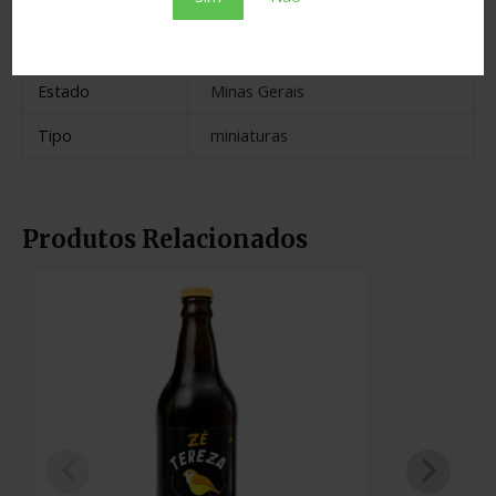
Cidade
Perdizes
Madeira
carvalho
Estado
Minas Gerais
Tipo
miniaturas
Produtos Relacionados