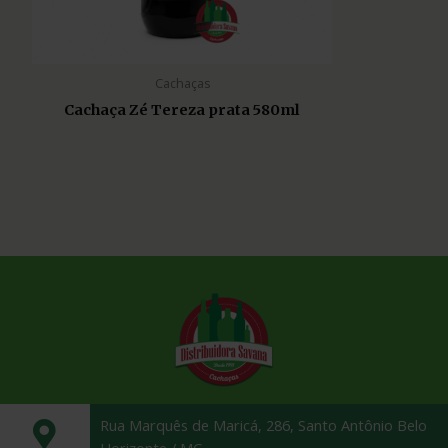
Cachaças
Cachaça Zé Tereza prata 580ml
Rua Marquês de Maricá, 286, Santo Antônio Belo