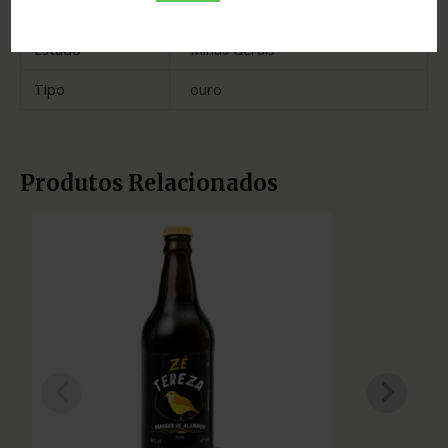
Madeira
carvalho
Estado
Minas Gerais
Tipo
ouro
Produtos Relacionados