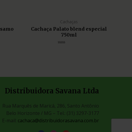
Cachaças
lsamo
Cachaça Palato blend especial
750ml
Avaliação
0
de
5
Distribuidora Savana Ltda
Rua Marquês de Maricá, 286, Santo Antônio
Belo Horizonte / MG –
Tel.: (31) 3297-3177
E-mail:
cachaca@distribuidorasavana.com.br