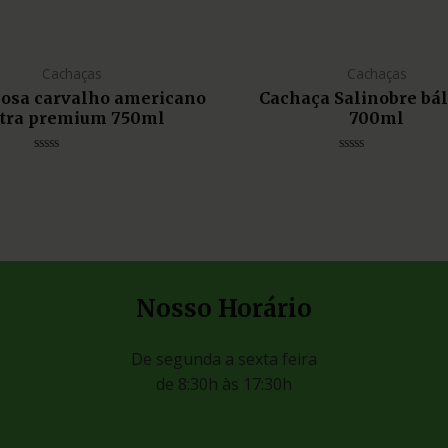
Cachaças
Cachaças
liosa carvalho americano
Cachaça Salinobre bá
tra premium 750ml
700ml
Avaliação
Avaliação
0
0
de
de
5
5
Nosso Horário
De segunda a sexta feira
de 8:30h às 17:30h