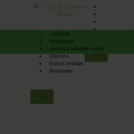
Quem Somos
Produtos
Contato
Orçamento
Cachaças
Miniaturas
Licores e bebidas mistas
X
Diversos
Outras bebidas
Novidades
X