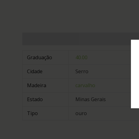
Informação adicional
Graduação
40.00
Cidade
Serro
Madeira
carvalho
Estado
Minas Gerais
Tipo
ouro