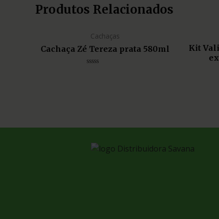
Produtos Relacionados
Cachaças
Kit Va
Cachaça Zé Tereza prata 580ml
ex
Avaliação
0
de
5