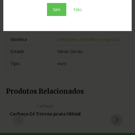
Graduação
39.00
Sim
Não
Envelhecimento
4 anos
Cidade
Piranga
Madeira
amburana, carvalho e jequitibá
Estado
Minas Gerais
Tipo
ouro
Produtos Relacionados
Cachaças
Cachaça Zé Tereza prata 580ml