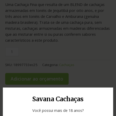
Uma Cachaça Fina que resulta de um BLEND de cachaças
armazenadas em tonéis de Jequitibá por oito anos, e por
três anos em tonéis de Carvalho e Amburana (genuína
madeira brasileira). Trata-se de uma cachaça pura, sem
misturas, cachaças armazenadas em madeiras diferenciadas
que ao misturar entre si ou puras conferem sabores
característicos a este produto.
SKU:
18997733ec25
Categoria:
Cachaças
Adicionar ao orçamento
Savana Cachaças
Informação adicional
Você possui mais de 18 anos?