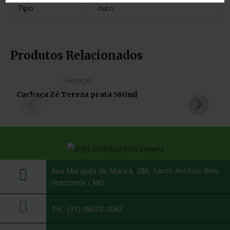
Tipo
ouro
Produtos Relacionados
Cachaças
Cachaça Zé Tereza prata 580ml
Rua Marquês de Maricá, 286, Santo Antônio Belo
Horizonte / MG
Tel.: (31) 98678-0063