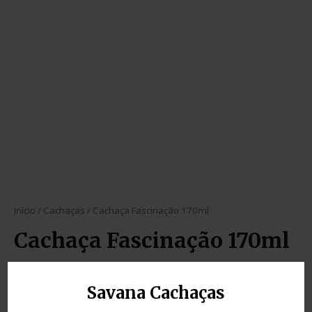
Início
/
Cachaças
/ Cachaça Fascinação 170ml
Cachaça Fascinação 170ml
Savana Cachaças
SKU:
1728efbda816
Categoria:
Cachaças