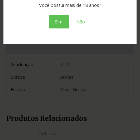
Você possui mais de 18 anos?
Adicionar ao orçamento
Sim
Não
Informação adicional
Graduação
44.00
Cidade
Salinas
Estado
Minas Gerais
Produtos Relacionados
Cachaças