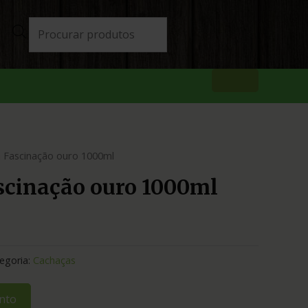
 Fascinação ouro 1000ml
scinação ouro 1000ml
egoria:
Cachaças
nto