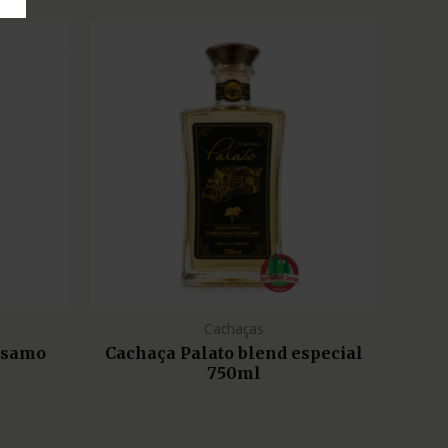
Cachaças
lsamo
Cachaça Palato blend especial
750ml