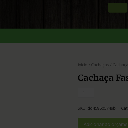
Início
/
Cachaças
/ Cachaça
Cachaça Fa
SKU:
dd458505749b
Cat
Adicionar ao orçame