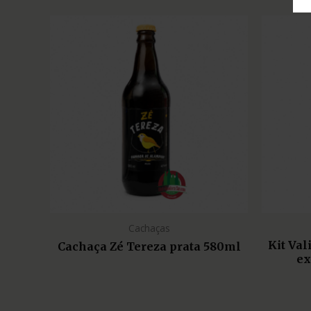
Cachaças
Kit Va
Cachaça Zé Tereza prata 580ml
ex