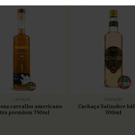
Cachaças
Cachaças
liosa carvalho americano
Cachaça Salinobre bá
tra premium 750ml
700ml