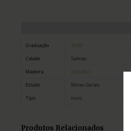
Informação adicional
Graduação
43.00
Cidade
Salinas
Madeira
carvalho
Estado
Minas Gerais
Tipo
ouro
Produtos Relacionados