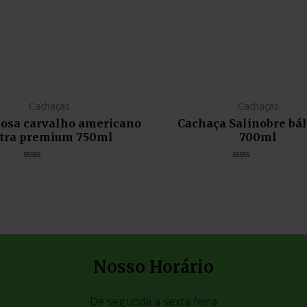
Cachaças
Cachaças
liosa carvalho americano
Cachaça Salinobre bá
tra premium 750ml
700ml
Avaliação
Avaliação
0
0
de
de
5
5
Nosso Horário
De segunda a sexta feira