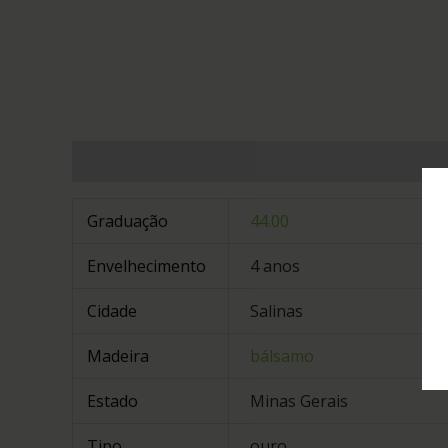
Informação adicional
Graduação
44.00
Envelhecimento
4 anos
Cidade
Salinas
Madeira
bálsamo
Estado
Minas Gerais
Tipo
ouro