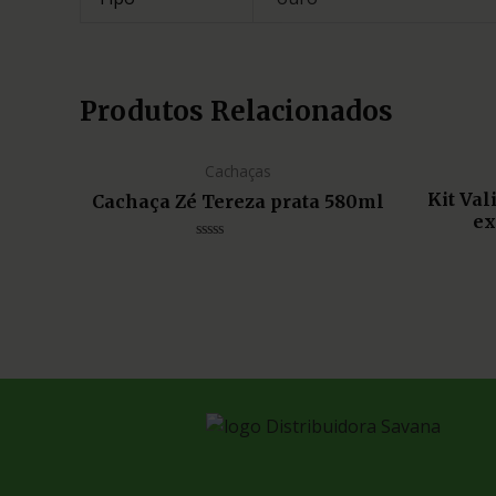
Produtos Relacionados
Cachaças
Kit Va
Cachaça Zé Tereza prata 580ml
ex
Avaliação
0
de
5