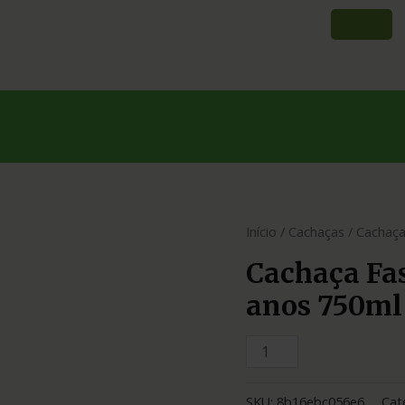
Início
/
Cachaças
/ Cachaça
Cachaça Fas
anos 750ml
SKU:
8b16ebc056e6
Cat