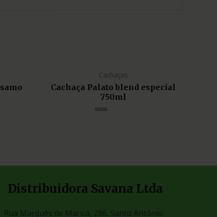
Cachaças
lsamo
Cachaça Palato blend especial
750ml
Avaliação
0
de
5
Distribuidora Savana Ltda
Rua Marquês de Maricá, 286, Santo Antônio