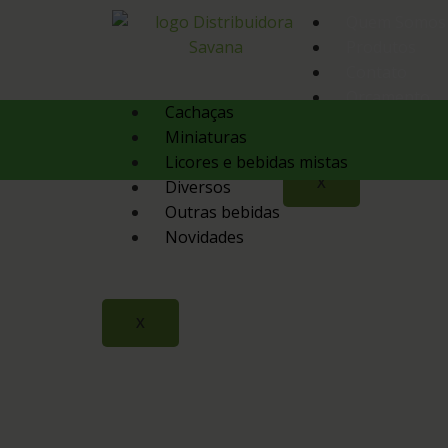
Quem Somos
Produtos
Contato
Orçamento
Cachaças
Miniaturas
Licores e bebidas mistas
X
Diversos
Outras bebidas
Novidades
X