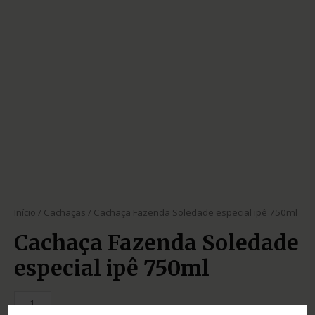
Início
/
Cachaças
/ Cachaça Fazenda Soledade especial ipê 750ml
Cachaça Fazenda Soledade
especial ipê 750ml