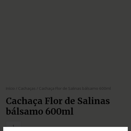
Início
/
Cachaças
/ Cachaça Flor de Salinas bálsamo 600ml
Cachaça Flor de Salinas
bálsamo 600ml