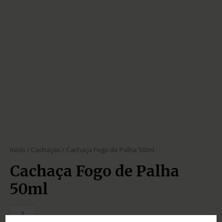
Início
/
Cachaças
/ Cachaça Fogo de Palha 50ml
Cachaça Fogo de Palha
50ml