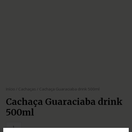
Início
/
Cachaças
/ Cachaça Guaraciaba drink 500ml
Cachaça Guaraciaba drink
500ml