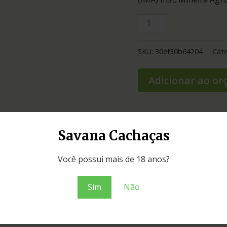
SKU:
30ef30b64204
Cate
Adicionar ao o
Savana Cachaças
Você possui mais de 18 anos?
Sim
Não