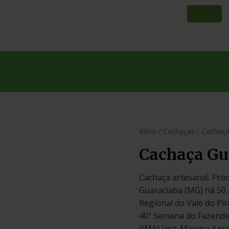
Início
/
Cachaças
/ Cachaça
Cachaça Gu
Cachaça artesanal. Pro
Guaraciaba (MG) há 50 
Regional do Vale do Pi
40ª Semana do Fazendei
(IMA) Inst. Mineira Agr