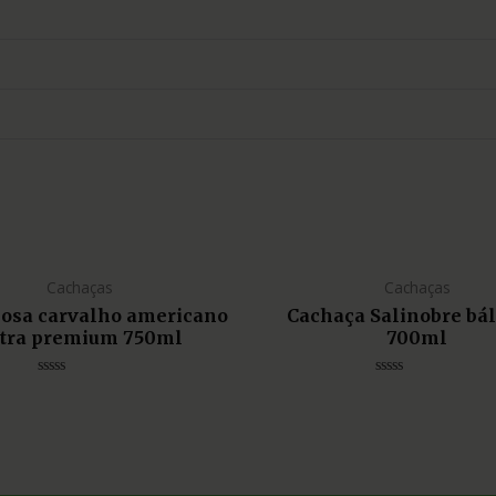
Cachaças
Cachaças
liosa carvalho americano
Cachaça Salinobre bá
tra premium 750ml
700ml
Avaliação
Avaliação
0
0
de
de
5
5