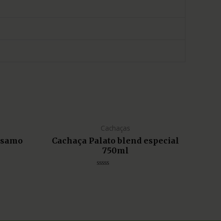
Cachaças
lsamo
Cachaça Palato blend especial
750ml
Avaliação
0
de
5