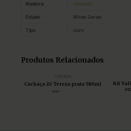
Madeira
bálsamo
Estado
Minas Gerais
Tipo
ouro
Produtos Relacionados
Cachaças
Kit Va
Cachaça Zé Tereza prata 580ml
ex
Avaliação
0
de
5