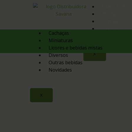
Quem Somos
Produtos
Contato
Orçamento
Cachaças
Miniaturas
Licores e bebidas mistas
X
Diversos
Outras bebidas
Novidades
X