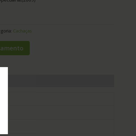
goria:
Cachaças
rçamento