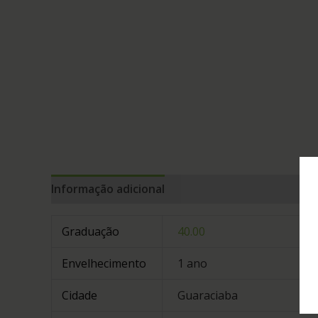
Informação adicional
Graduação
40.00
Envelhecimento
1 ano
Cidade
Guaraciaba