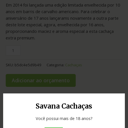
Em 2014 foi lançada uma edição limitada envelhecida por 10
anos em barris de carvalho americano. Para celebrar o
aniversário de 17 anos lançarams novamente a outra parte
deste lote especial, agora, envelhecida por 16 anos,
proporcionando maciez e aroma especial a esta cachaça
extra premium.
SKU:
b5dc4e5d9b49
Categoria:
Cachaças
Adicionar ao orçamento
Savana Cachaças
Informação adicional
Você possui mais de 18 anos?
Graduação
38.00