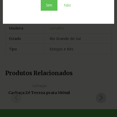
Sim
Não
Envelhecimento
16 anos
Cidade
Harmonia
Madeira
carvalho
Estado
Rio Grande do Sul
Tipo
Estojos e Kits
Produtos Relacionados
Cachaças
Cachaça Zé Tereza prata 580ml