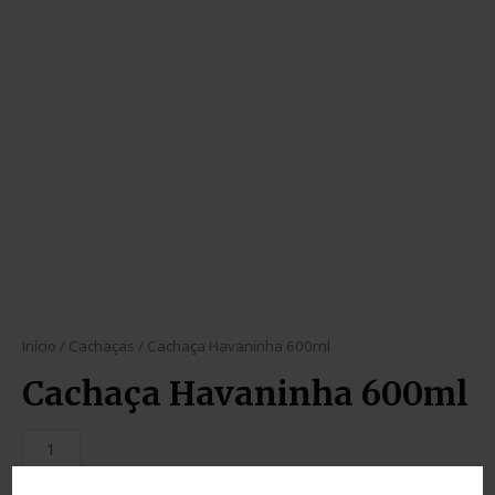
Início
/
Cachaças
/ Cachaça Havaninha 600ml
Cachaça Havaninha 600ml