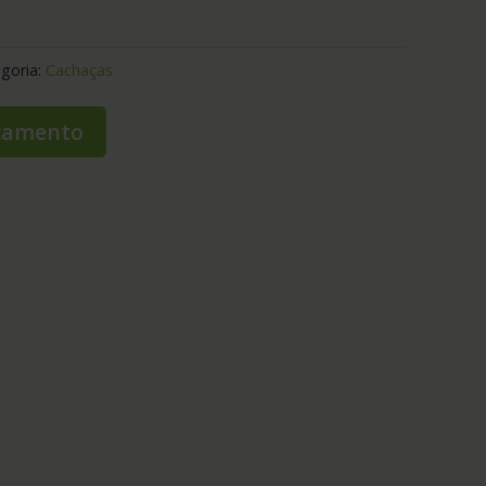
goria:
Cachaças
rçamento