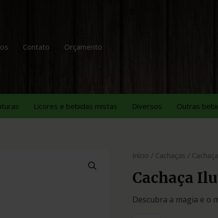
tos
Contato
Orçamento
aturas
Licores e bebidas mistas
Diversos
Outras bebi
Início
/
Cachaças
/ Cachaça
Cachaça Il
Descubra a magia e o m