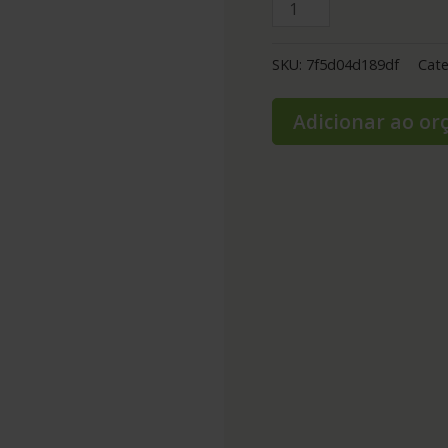
SKU:
7f5d04d189df
Cate
Adicionar ao o