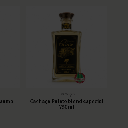
Cachaças
lsamo
Cachaça Palato blend especial
750ml