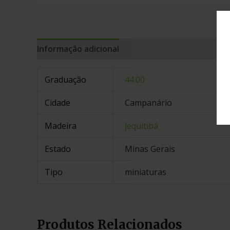
Informação adicional
Graduação
44.00
Cidade
Campanário
Madeira
jequitibá
Estado
Minas Gerais
Tipo
miniaturas
Produtos Relacionados