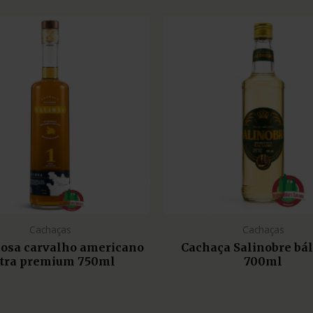
Cachaças
Cachaças
liosa carvalho americano
Cachaça Salinobre bá
tra premium 750ml
700ml