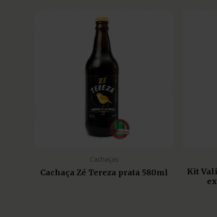
Cachaças
Kit Va
Cachaça Zé Tereza prata 580ml
ex