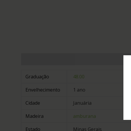
Informação adicional
Graduação
48.00
Envelhecimento
1 ano
Cidade
Januária
Madeira
amburana
Estado
Minas Gerais