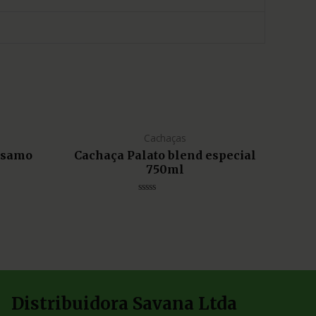
Cachaças
lsamo
Cachaça Palato blend especial
750ml
Avaliação
0
de
5
Distribuidora Savana Ltda