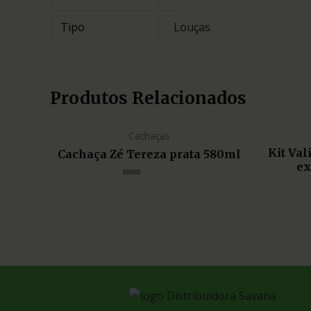
Tipo
Louças
Produtos Relacionados
Cachaças
Kit Va
Cachaça Zé Tereza prata 580ml
ex
Avaliação
0
de
5