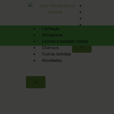
Quem Somos
Produtos
Contato
Orçamento
Cachaças
Miniaturas
Licores e bebidas mistas
X
Diversos
Outras bebidas
Novidades
X