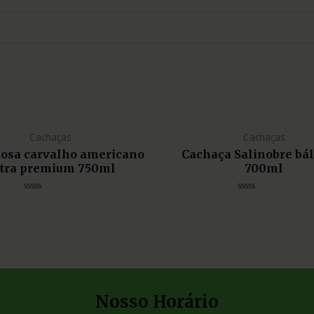
Cachaças
Cachaças
liosa carvalho americano
Cachaça Salinobre bá
tra premium 750ml
700ml
Avaliação
Avaliação
0
0
de
de
5
5
Nosso Horário