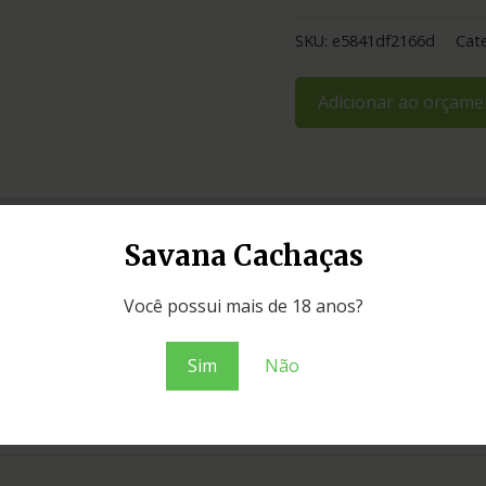
SKU:
e5841df2166d
Cat
Adicionar ao orçame
Savana Cachaças
Você possui mais de 18 anos?
Sim
Não