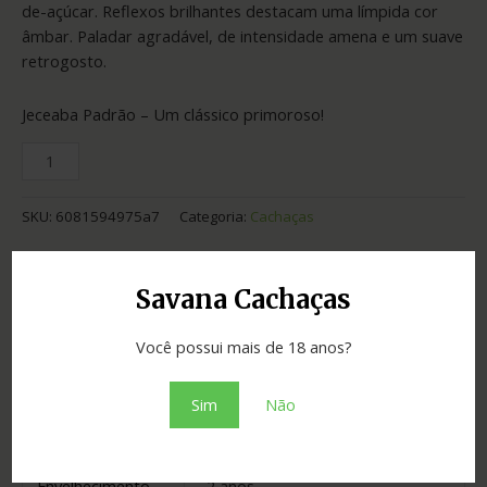
de-açúcar. Reflexos brilhantes destacam uma límpida cor
âmbar. Paladar agradável, de intensidade amena e um suave
retrogosto.
Jeceaba Padrão – Um clássico primoroso!
SKU:
6081594975a7
Categoria:
Cachaças
Adicionar ao orçamento
Savana Cachaças
Você possui mais de 18 anos?
Informação adicional
Sim
Não
Graduação
41.00
Envelhecimento
2 anos