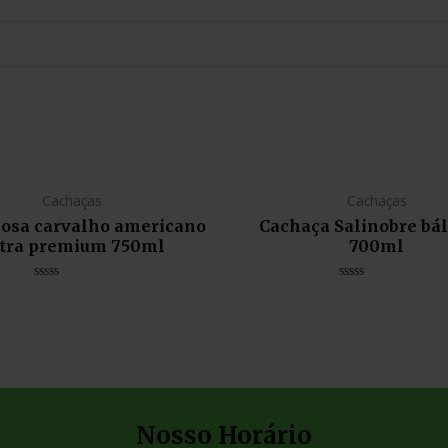
Cachaças
Cachaças
liosa carvalho americano
Cachaça Salinobre bá
tra premium 750ml
700ml
Avaliação
Avaliação
0
0
de
de
5
5
Nosso Horário