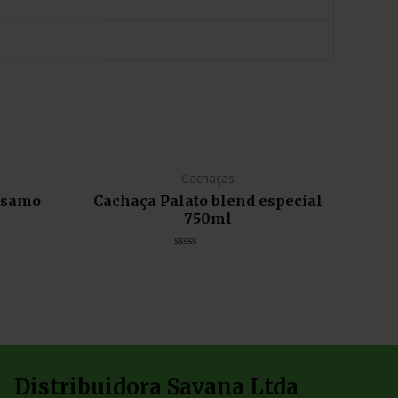
Cachaças
lsamo
Cachaça Palato blend especial
750ml
Avaliação
0
de
5
Distribuidora Savana Ltda