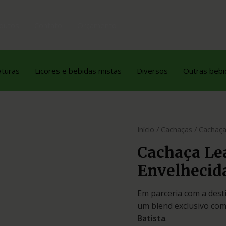
dutos
Contato
Orçamento
aturas
Licores e bebidas mistas
Diversos
Outras bebi
Início
/
Cachaças
/ Cachaça
Cachaça Le
Envelhecid
Em parceria com a dest
um blend exclusivo com
Batista
.