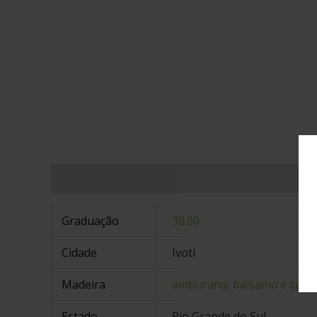
Informação adicional
Graduação
38.00
Cidade
Ivoti
Madeira
amburana, bálsamo e canel
Estado
Rio Grande do Sul