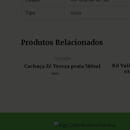
Tipo
ouro
Produtos Relacionados
Cachaças
Kit Va
Cachaça Zé Tereza prata 580ml
ex
Avaliação
0
de
5