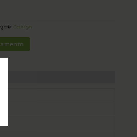
egoria:
Cachaças
rçamento