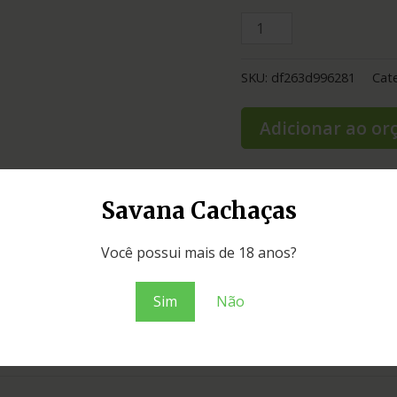
SKU:
df263d996281
Cat
Adicionar ao o
Savana Cachaças
Você possui mais de 18 anos?
Sim
Não
a sassafrás