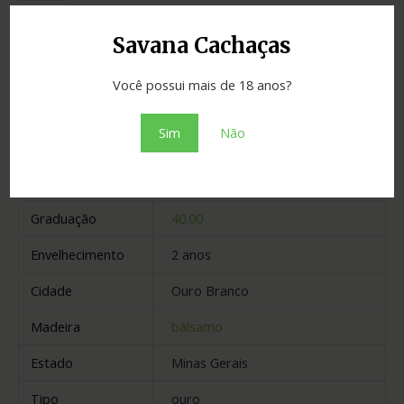
SKU:
e94550c93cd7
Categoria:
Cachaças
Savana Cachaças
Adicionar ao orçamento
Você possui mais de 18 anos?
Sim
Não
Informação adicional
Graduação
40.00
Envelhecimento
2 anos
Cidade
Ouro Branco
Madeira
bálsamo
Estado
Minas Gerais
Tipo
ouro