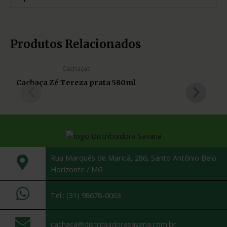
Produtos Relacionados
Cachaças
Cachaça Zé Tereza prata 580ml
Rua Marquês de Maricá, 286, Santo Antônio Belo
Horizonte / MG
Tel.: (31) 98678-0063
cachaca@distribuidorasavana.com.br