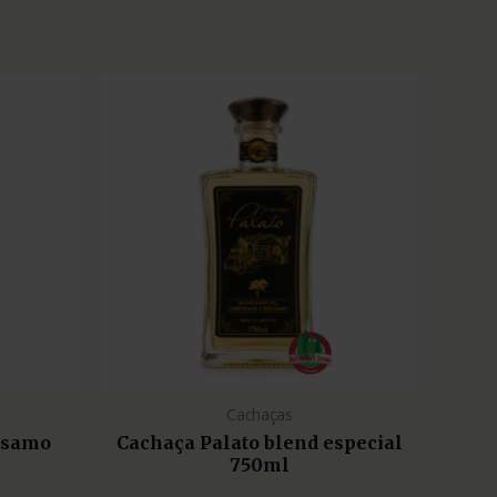
Cachaças
lsamo
Cachaça Palato blend especial
750ml