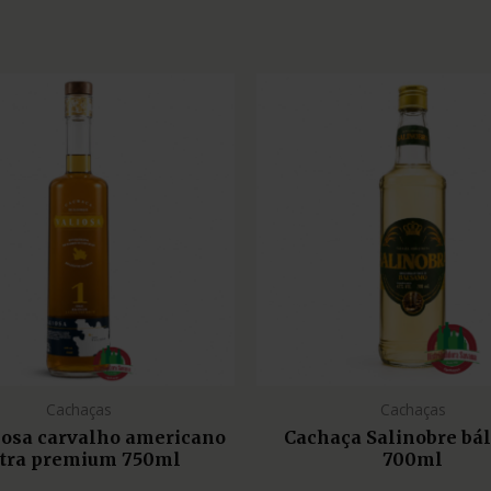
Cachaças
Cachaças
liosa carvalho americano
Cachaça Salinobre bá
tra premium 750ml
700ml