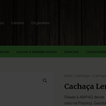
tos
Contato
Orçamento
aturas
Licores e bebidas mistas
Diversos
Outras bebi
Início
/
Cachaças
/ Cachaça
Cachaça Le
Filiada à AMPAQ desde 1
saiu na Playboy, Gazeta