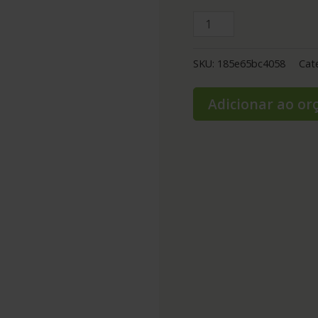
SKU:
185e65bc4058
Cat
Adicionar ao o