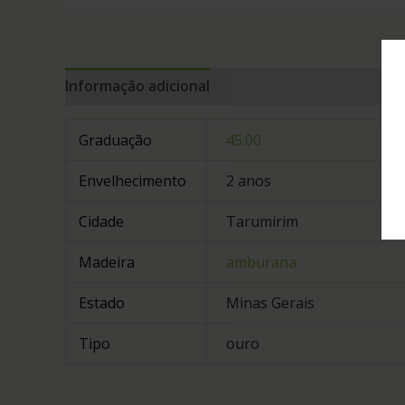
Informação adicional
Graduação
45.00
Envelhecimento
2 anos
Cidade
Tarumirim
Madeira
amburana
Estado
Minas Gerais
Tipo
ouro