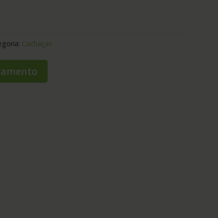
egoria:
Cachaças
rçamento