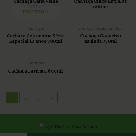
Cachaça Cana Velha
Cachaça Cinco Estrelas
600ml
600ml
ESGOTADO
Cachaças
Licores e bebidas mistas
Cachaça Colombina Série
Cachaça Coqueiro
Especial 10 anos 700ml
azulada 750ml
Cachaças
Cachaça Farrista 600ml
1
2
3
4
→