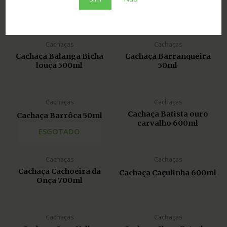
670ml
louça 120ml
Cachaças
Cachaças
Cachaça Balanga Bicha
Cachaça Barranqueira
louça 500ml
50ml
Cachaças
Cachaças
Cachaça Batista ouro
Cachaça Barrôca 50ml
carvalho 600ml
ESGOTADO
Cachaças
Cachaças
Cachaça Cachoeira da
Cachaça Caçulinha 600ml
Onça 700ml
Cachaças
Cachaças