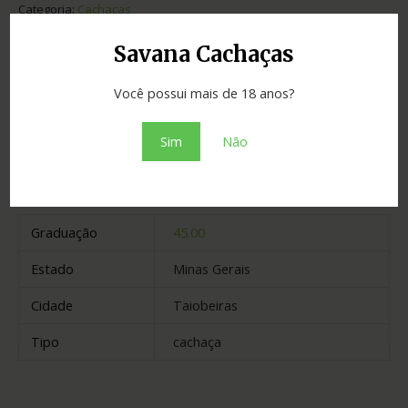
Categoria:
Cachaças
Savana Cachaças
Adicionar ao orçamento
Você possui mais de 18 anos?
Sim
Não
Informação adicional
Avaliações (0)
Graduação
45.00
Estado
Minas Gerais
Cidade
Taiobeiras
Tipo
cachaça