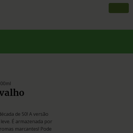
600ml
rvalho
década de 50! A versão
 leve. É armazenada por
 aromas marcantes! Pode