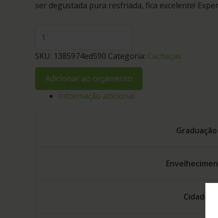
ser degustada pura resfriada, fica excelente! Expe
SKU:
1385974ed590
Categoria:
Cachaças
Adicionar ao orçamento
Informação adicional
Graduação
Envelhecime
Cidade