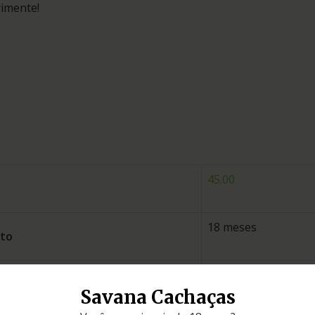
rimente!
45.00
18 meses
nto
Sacramento
Savana Cachaças