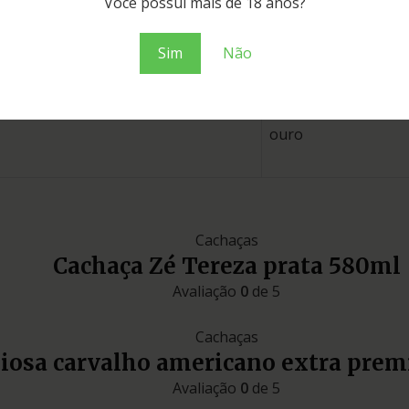
Você possui mais de 18 anos?
carvalho
Sim
Não
Minas Gerais
ouro
Cachaças
Cachaça Zé Tereza prata 580ml
Avaliação
0
de 5
Cachaças
liosa carvalho americano extra pre
Avaliação
0
de 5