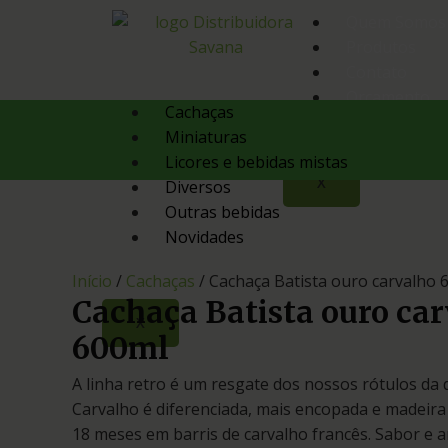
Quem Somos
Produtos
Contato
Orçamento
Cachaças
Miniaturas
Licores e bebidas mistas
X
Diversos
Outras bebidas
Novidades
Início
/
Cachaças
/ Cachaça Batista ouro carvalho 
Cachaça Batista ouro ca
X
600ml
A linha retro é um resgate dos nossos rótulos da 
Carvalho é diferenciada, mais encopada e madeira
18 meses em barris de carvalho francês. Sabor e