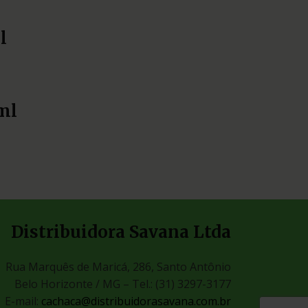
l
ml
Distribuidora Savana Ltda
Rua Marquês de Maricá, 286, Santo Antônio
Belo Horizonte / MG –
Tel.: (31) 3297-3177
E-mail:
cachaca@distribuidorasavana.com.br