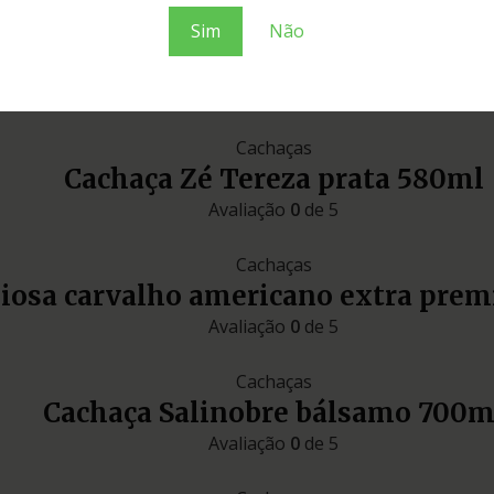
ouro
Sim
Não
Cachaças
Cachaça Zé Tereza prata 580ml
Avaliação
0
de 5
Cachaças
liosa carvalho americano extra pre
Avaliação
0
de 5
Cachaças
Cachaça Salinobre bálsamo 700m
Avaliação
0
de 5