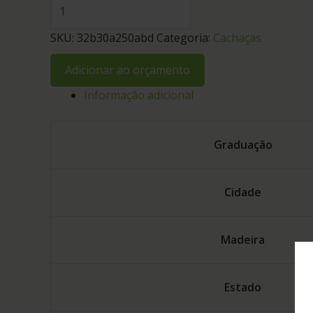
SKU:
32b30a250abd
Categoria:
Cachaças
Adicionar ao orçamento
Informação adicional
Graduação
Cidade
Madeira
Estado