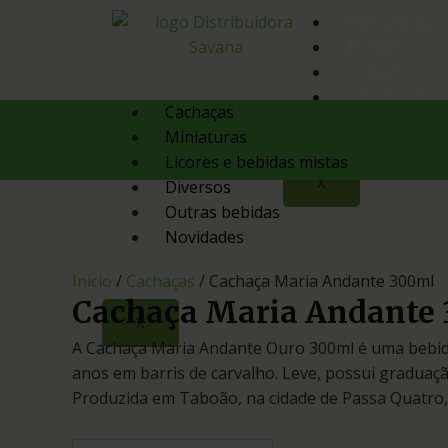
Quem Somos
Produtos
Contato
Orçamento
Cachaças
Miniaturas
Licores e bebidas mistas
X
Diversos
Outras bebidas
Novidades
Início
/
Cachaças
/ Cachaça Maria Andante 300ml
Cachaça Maria Andante
X
A Cachaça Maria Andante Ouro 300ml é uma bebid
anos em barris de carvalho. Leve, possui graduaçã
Produzida em Taboão, na cidade de Passa Quatro, 