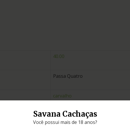
40.00
Passa Quatro
carvalho
Savana Cachaças
Minas Gerais
Você possui mais de 18 anos?