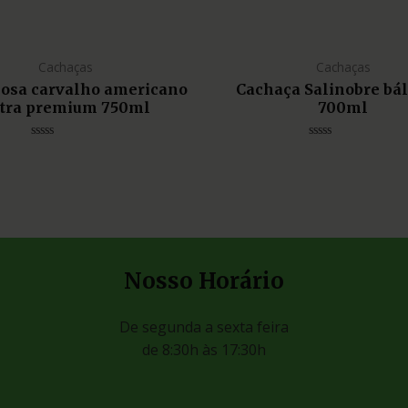
Cachaças
Cachaças
liosa carvalho americano
Cachaça Salinobre bá
tra premium 750ml
700ml
Avaliação
Avaliação
0
0
de
de
5
5
Nosso Horário
De segunda a sexta feira
de 8:30h às 17:30h