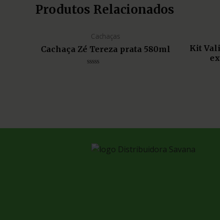
Produtos Relacionados
Cachaças
Kit Va
Cachaça Zé Tereza prata 580ml
ex
Avaliação
0
de
5