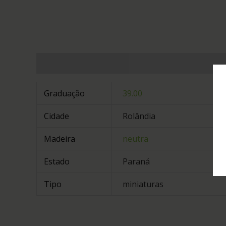
Informação adicional
Graduação
39.00
Cidade
Rolândia
Madeira
neutra
Estado
Paraná
Tipo
miniaturas