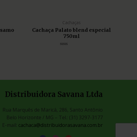
Cachaças
lsamo
Cachaça Palato blend especial
750ml
Avaliação
0
de
5
Distribuidora Savana Ltda
Rua Marquês de Maricá, 286, Santo Antônio
Belo Horizonte / MG –
Tel.: (31) 3297-3177
E-mail:
cachaca@distribuidorasavana.com.br