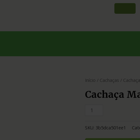
Início
/
Cachaças
/ Cachaça
Cachaça Ma
SKU:
3b5dca501ee1
Cat