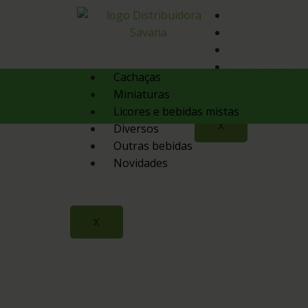
Quem Somos
Produtos
Contato
Orçamento
Cachaças
Miniaturas
Licores e bebidas mistas
X
Diversos
Outras bebidas
Novidades
X