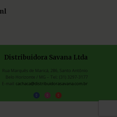
ml
Distribuidora Savana Ltda
Rua Marquês de Maricá, 286, Santo Antônio
Belo Horizonte / MG –
Tel.: (31) 3297-3177
E-mail:
cachaca@distribuidorasavana.com.br