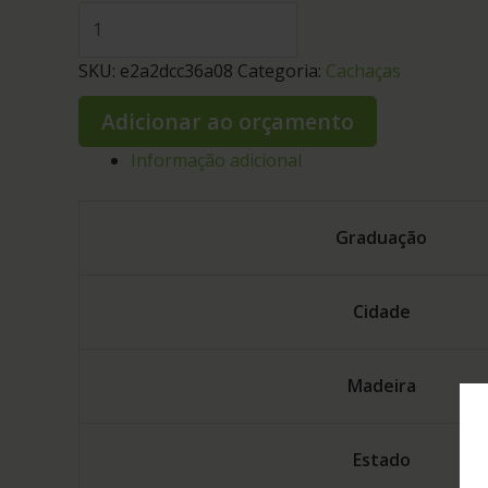
SKU:
e2a2dcc36a08
Categoria:
Cachaças
Adicionar ao orçamento
Informação adicional
Graduação
Cidade
Madeira
Estado