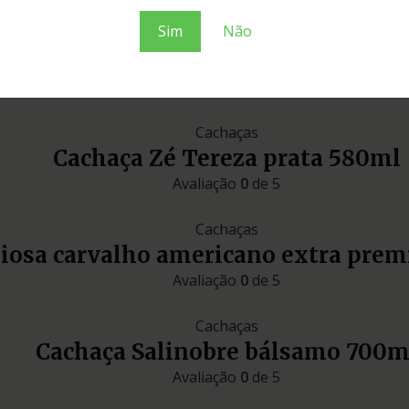
Estojos e Kits
Sim
Não
Cachaças
Cachaça Zé Tereza prata 580ml
Avaliação
0
de 5
Cachaças
liosa carvalho americano extra pre
Avaliação
0
de 5
Cachaças
Cachaça Salinobre bálsamo 700m
Avaliação
0
de 5