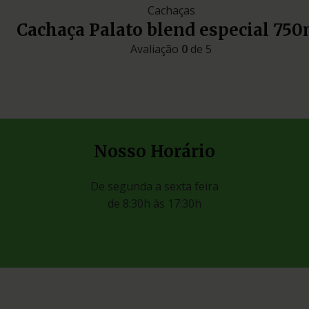
Cachaças
Cachaça Palato blend especial 750
Avaliação
0
de 5
Nosso Horário
De segunda a sexta feira
de 8:30h às 17:30h