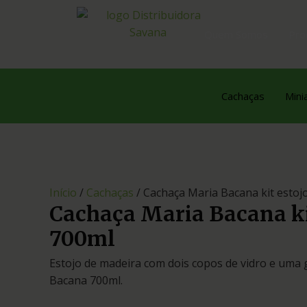
Quem Somos
Pro
Cachaças
Mini
Início
/
Cachaças
/ Cachaça Maria Bacana kit estoj
Cachaça Maria Bacana ki
700ml
Estojo de madeira com dois copos de vidro e uma 
Bacana 700ml.