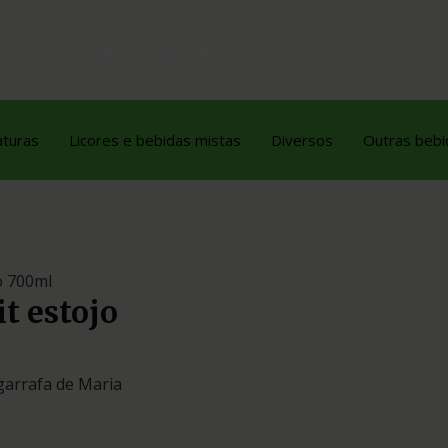
dutos
Contato
Orçamento
aturas
Licores e bebidas mistas
Diversos
Outras bebi
o 700ml
t estojo
garrafa de Maria