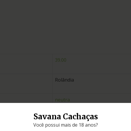
39.00
Rolândia
neutra
Savana Cachaças
Paraná
Você possui mais de 18 anos?