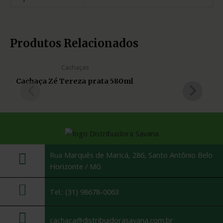
Produtos Relacionados
Cachaças
Cachaça Zé Tereza prata 580ml
Rua Marquês de Maricá, 286, Santo Antônio Belo
Horizonte / MG
Tel.: (31) 98678-0063
cachaca@distribuidorasavana.com.br